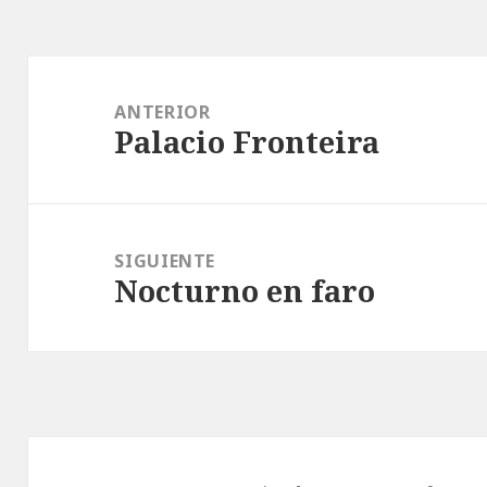
Navegación
de
ANTERIOR
Palacio Fronteira
entradas
Entrada
anterior:
SIGUIENTE
Nocturno en faro
Entrada
siguiente: