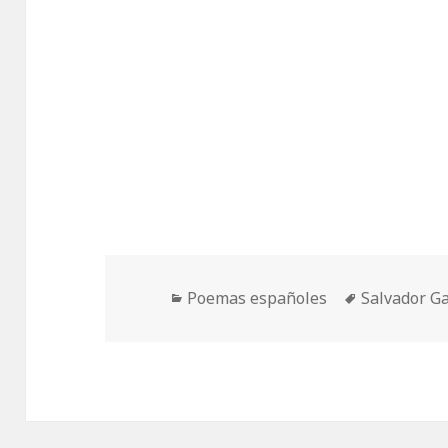
Categorías
Etiquetas
Poemas españoles
Salvador G