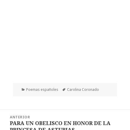
Categorías
Etiquetas
Poemas españoles
Carolina Coronado
Navegación
ANTERIOR
de
PARA UN OBELISCO EN HONOR DE LA
Entrada
entradas
PRINCESA DE ASTURIAS
anterior: