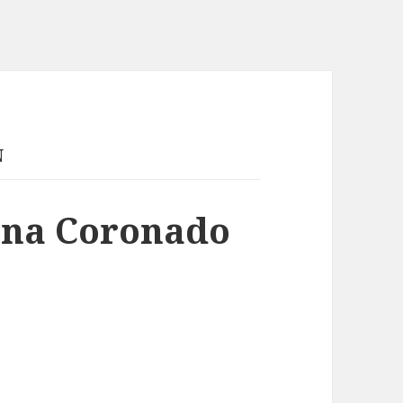
N
ina Coronado