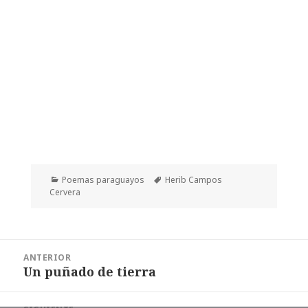
Categorías
Etiquetas
Poemas paraguayos
Herib Campos
Cervera
Navegación
ANTERIOR
de
Un puñado de tierra
Entrada
entradas
anterior: