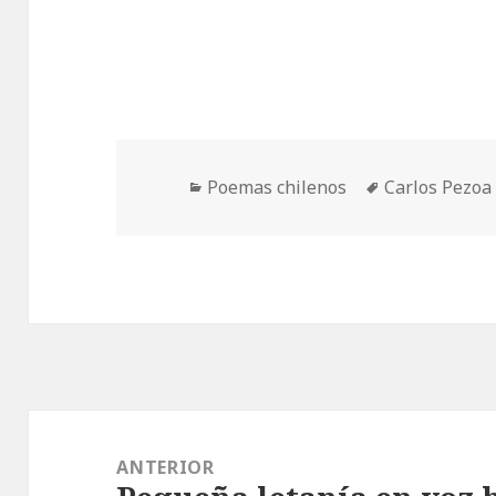
Categorías
Etiquetas
Poemas chilenos
Carlos Pezoa 
Navegación
de
ANTERIOR
entradas