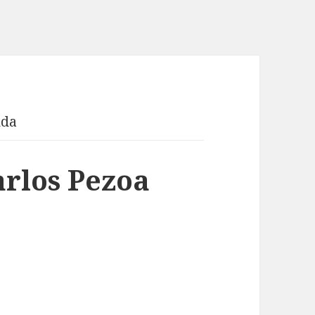
nda
rlos Pezoa