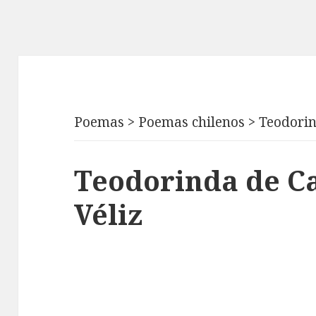
Poemas
>
Poemas chilenos
>
Teodori
Teodorinda de Ca
Véliz