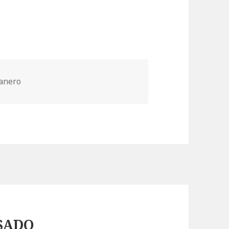
Panero
SADO