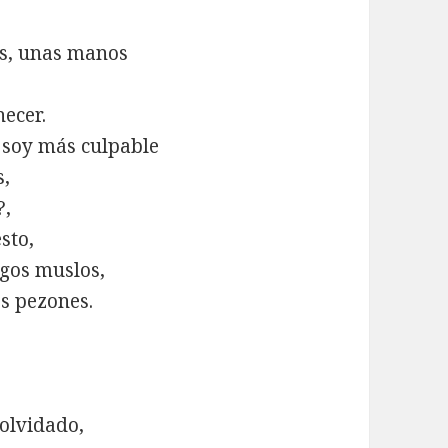
sos, unas manos
necer.
, soy más culpable
s,
?,
sto,
rgos muslos,
os pezones.
olvidado,