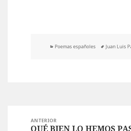
Categorías
Etiquetas
Poemas españoles
Juan Luis 
Navegación
de
ANTERIOR
QUÉ BIEN LO HEMOS PA
entradas
Entrada