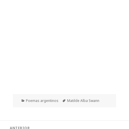
Categorías
Etiquetas
Poemas argentinos
Matilde Alba Swann
Navegación
ANTERIOR