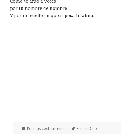
Cómo te amo a veces
por tu nombre de hombre
Y por mi cuello en que reposa tu alma.
Categorías
Etiquetas
Poemas costarricenses
Eunice Odio