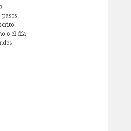
o
 pasos,
scrito
mo o el día
endes