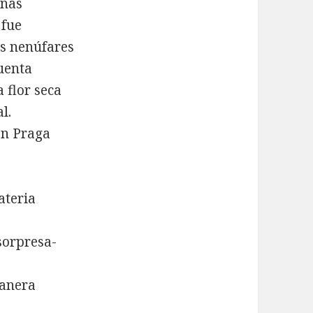
rnas
 fue
os nenúfares
cuenta
 flor seca
l.
en Praga
ateria
sorpresa-
manera