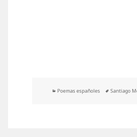
Categorías
Etiquetas
Poemas españoles
Santiago M