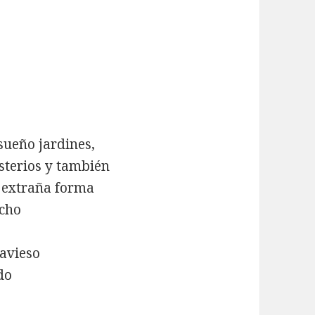
sueño jardines,
sterios y también
a extraña forma
echo
ravieso
do