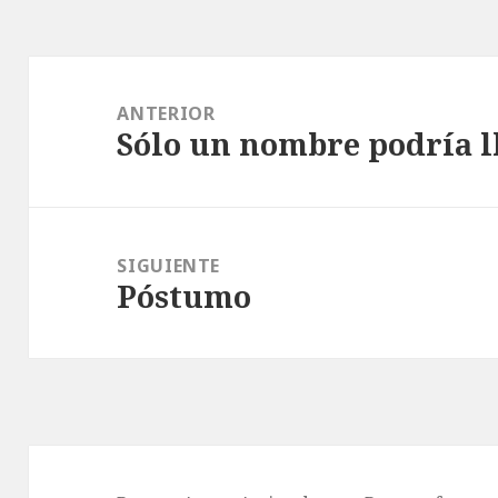
Navegación
de
ANTERIOR
Sólo un nombre podría l
entradas
Entrada
anterior:
SIGUIENTE
Póstumo
Entrada
siguiente: