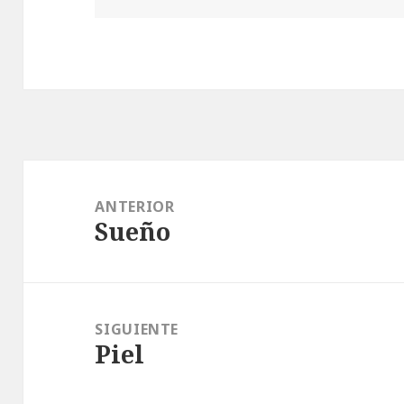
Navegación
de
ANTERIOR
Sueño
entradas
Entrada
anterior:
SIGUIENTE
Piel
Entrada
siguiente: