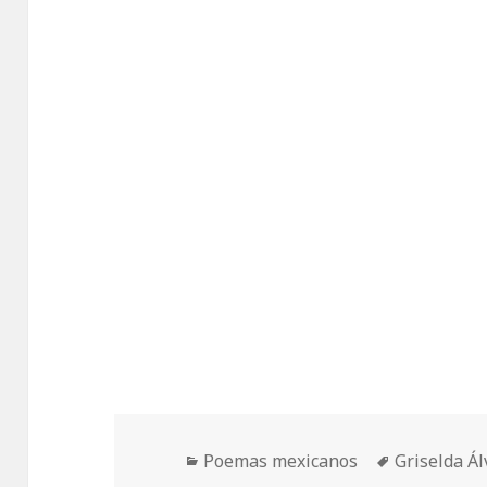
Categorías
Etiquetas
Poemas mexicanos
Griselda Á