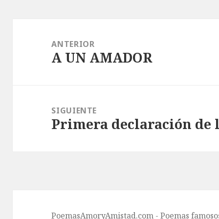
Navegación
de
ANTERIOR
A UN AMADOR
entradas
Entrada
anterior:
SIGUIENTE
Primera declaración de l
Entrada
siguiente:
PoemasAmoryAmistad.com - Poemas famosos 