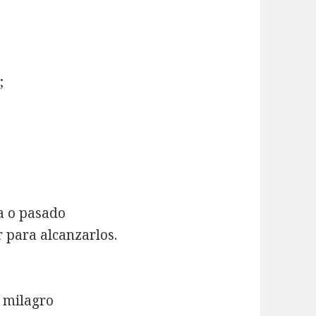
;
a o pasado
r para alcanzarlos.
l milagro