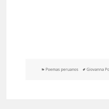
Categorías
Etiquetas
Poemas peruanos
Giovanna Po