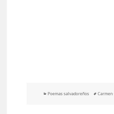
Categorías
Etiqueta
Poemas salvadoreños
Carmen 