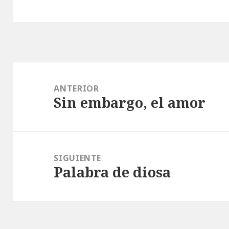
Navegación
de
ANTERIOR
Sin embargo, el amor
entradas
Entrada
anterior:
SIGUIENTE
Palabra de diosa
Entrada
siguiente: