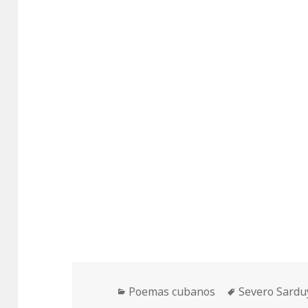
Categorías
Etiquetas
Poemas cubanos
Severo Sardu