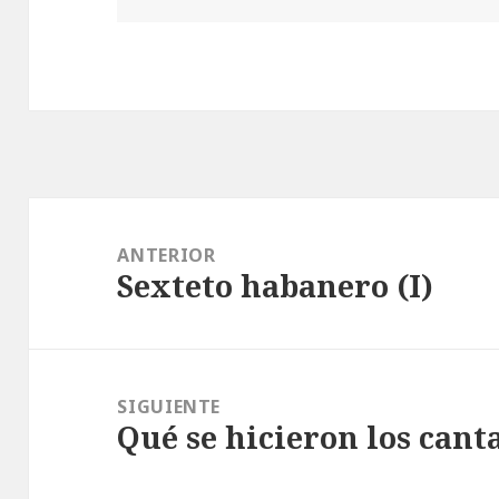
Navegación
de
ANTERIOR
Sexteto habanero (I)
entradas
Entrada
anterior:
SIGUIENTE
Qué se hicieron los cant
Entrada
siguiente: