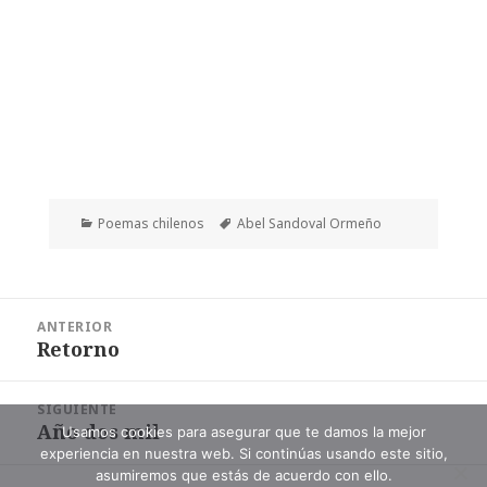
Categorías
Etiquetas
Poemas chilenos
Abel Sandoval Ormeño
Navegación
ANTERIOR
de
Retorno
Entrada
entradas
anterior:
SIGUIENTE
Año dos mil
Entrada
Usamos cookies para asegurar que te damos la mejor
experiencia en nuestra web. Si continúas usando este sitio,
siguiente:
asumiremos que estás de acuerdo con ello.