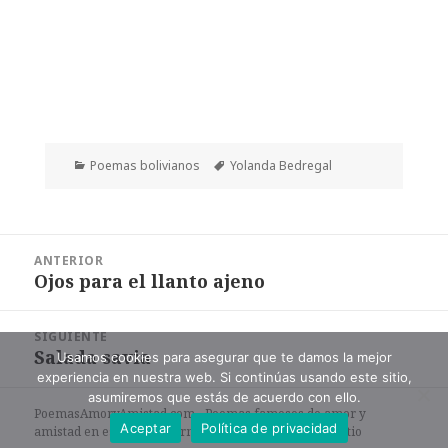
Categorías
Etiquetas
Poemas bolivianos
Yolanda Bedregal
Navegación
ANTERIOR
de
Ojos para el llanto ajeno
Entrada
entradas
anterior:
SIGUIENTE
Salada savia
Entrada
Usamos cookies para asegurar que te damos la mejor
experiencia en nuestra web. Si continúas usando este sitio,
siguiente:
asumiremos que estás de acuerdo con ello.
PoemasAmoryAmistad.com - Poemas famosos de amor y
Aceptar
Política de privacidad
amistad en español en formato de texto. |
Mapa del sitio