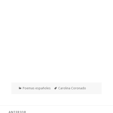
Categorías
Etiquetas
Poemas españoles
Carolina Coronado
Navegación
ANTERIOR