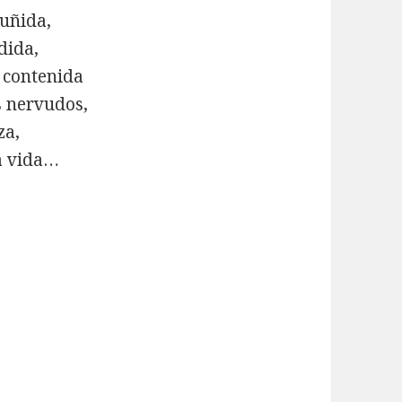
ruñida,
dida,
 contenida
os nervudos,
za,
a vida…