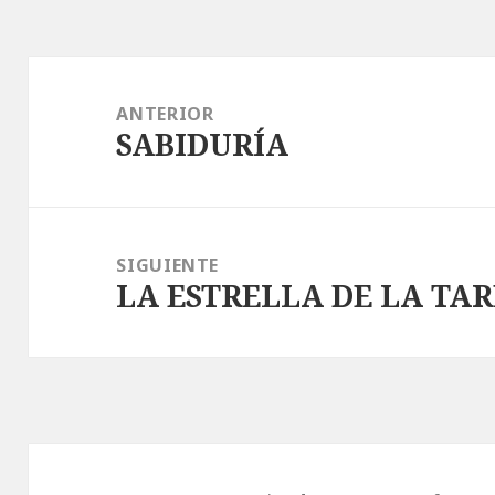
Navegación
de
ANTERIOR
SABIDURÍA
entradas
Entrada
anterior:
SIGUIENTE
LA ESTRELLA DE LA TA
Entrada
siguiente: