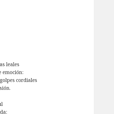
s leales
e emoción:
 golpes cordiales
sión.
ul
ída: