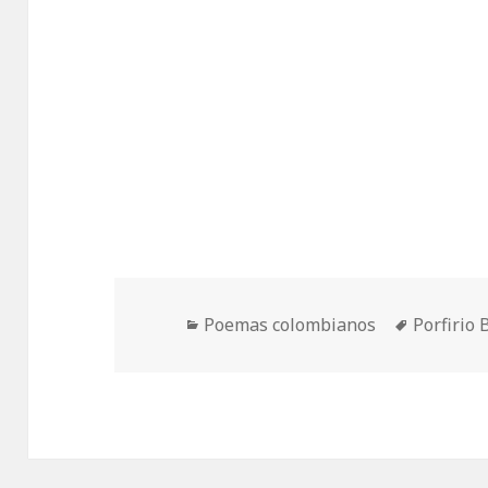
Categorías
Etiqueta
Poemas colombianos
Porfirio 