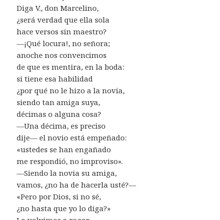
Diga V., don Marcelino,
¿será verdad que ella sola
hace versos sin maestro?
—¡Qué locura!, no señora;
anoche nos convencimos
de que es mentira, en la boda:
si tiene esa habilidad
¿por qué no le hizo a la novia,
siendo tan amiga suya,
décimas o alguna cosa?
—Una décima, es preciso
dije— el novio está empeñado:
«ustedes se han engañado
me respondió, no improviso».
—Siendo la novia su amiga,
vamos, ¿no ha de hacerla usté?—
«Pero por Dios, si no sé,
¿no hasta que yo lo diga?»
La volvimos a rogar,