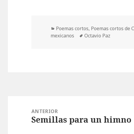
Categorías
Poemas cortos
,
Poemas cortos de O
Etiquetas
mexicanos
Octavio Paz
Navegación
de
ANTERIOR
Semillas para un himno
entradas
Entrada
anterior: