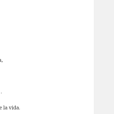
a,
…
 la vida.