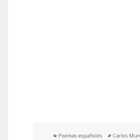
Categorías
Etiquetas
Poemas españoles
Carlos Mur