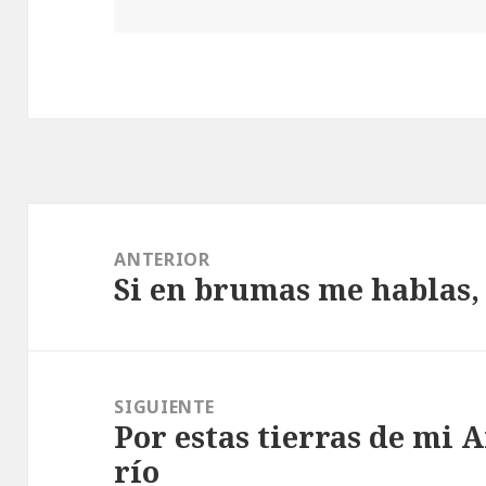
Navegación
de
ANTERIOR
Si en brumas me hablas, 
entradas
Entrada
anterior:
SIGUIENTE
Por estas tierras de mi 
Entrada
río
siguiente: