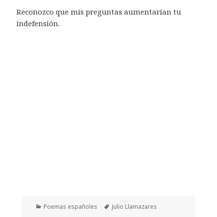
Reconozco que mis preguntas aumentarían tu
indefensión.
Categorías
Etiquetas
Poemas españoles
Julio Llamazares