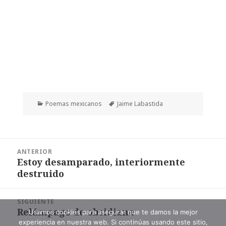
Categorías
Etiquetas
Poemas mexicanos
Jaime Labastida
Navegación
ANTERIOR
de
Estoy desamparado, interiormente
Entrada
entradas
destruido
anterior:
SIGUIENTE
Relámpago de obsidiana
Entrada
Usamos cookies para asegurar que te damos la mejor
experiencia en nuestra web. Si continúas usando este sitio,
siguiente: