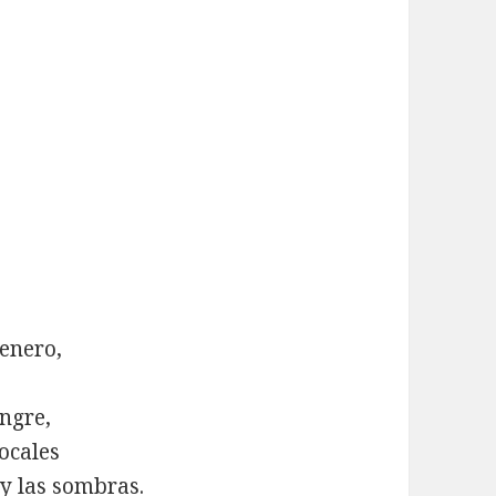
 enero,
angre,
vocales
 y las sombras.