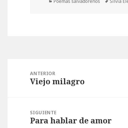
Categorías
Etiqueta
Poemas salvadoreños
Silvia E
Navegación
de
ANTERIOR
Viejo milagro
entradas
Entrada
anterior:
SIGUIENTE
Para hablar de amor
Entrada