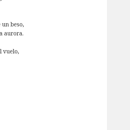
e un beso,
la aurora.
l vuelo,