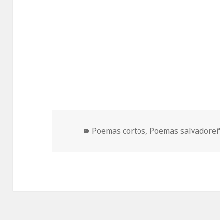
Categorías
Poemas cortos
,
Poemas salvadore