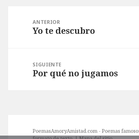
Navegación
de
ANTERIOR
Yo te descubro
entradas
Entrada
anterior:
SIGUIENTE
Por qué no jugamos
Entrada
siguiente:
PoemasAmoryAmistad.com - Poemas famosos 
formato de texto. |
Mapa del sitio