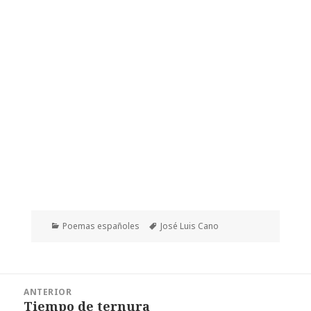
Categorías
Etiquetas
Poemas españoles
José Luis Cano
Navegación
ANTERIOR
de
Tiempo de ternura
Entrada