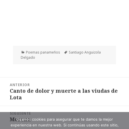
Categorías
Etiquetas
Poemas panameños
Santiago Anguizola
Delgado
Navegación
ANTERIOR
de
Canto de dolor y muerte a las viudas de
Entrada
entradas
Lota
anterior:
SIGUIENTE
Morena
Entrada
Usamos cookies para asegurar que te damos la mejor
experiencia en nuestra web. Si continúas usando este sitio,
siguiente: