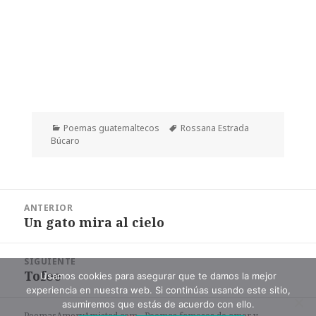
Categorías
Etiquetas
Poemas guatemaltecos
Rossana Estrada
Búcaro
Navegación
ANTERIOR
de
Un gato mira al cielo
Entrada
entradas
anterior:
SIGUIENTE
Tofee
Entrada
Usamos cookies para asegurar que te damos la mejor
experiencia en nuestra web. Si continúas usando este sitio,
siguiente:
asumiremos que estás de acuerdo con ello.
PoemasAmoryAmistad.com - Poemas famosos de amor y