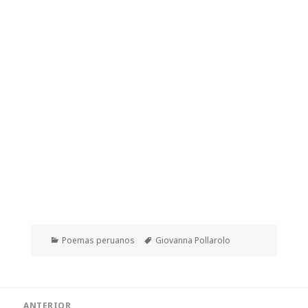
Categorías
Etiquetas
Poemas peruanos
Giovanna Pollarolo
Navegación
ANTERIOR