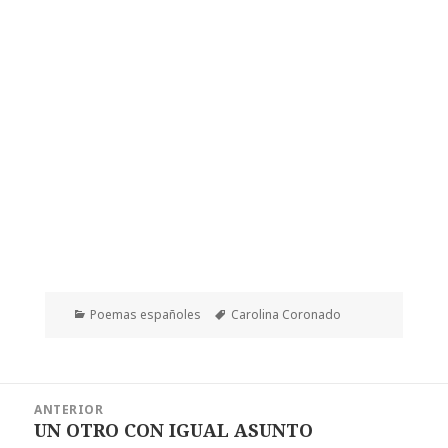
Categorías
Etiquetas
Poemas españoles
Carolina Coronado
Navegación
ANTERIOR
de
UN OTRO CON IGUAL ASUNTO
Entrada
entradas