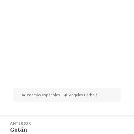
Categorías
Etiquetas
Poemas españoles
Ángeles Carbajal
Navegación
ANTERIOR
de
Gotán
Entrada
entradas