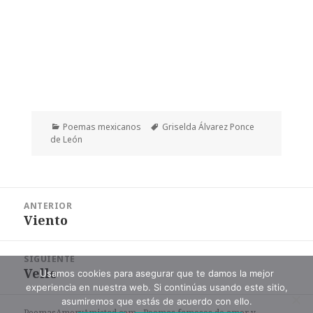
Categorías
Etiquetas
Poemas mexicanos
Griselda Álvarez Ponce
de León
Navegación
ANTERIOR
de
Viento
Entrada
entradas
anterior:
SIGUIENTE
Vello
Entrada
Usamos cookies para asegurar que te damos la mejor
experiencia en nuestra web. Si continúas usando este sitio,
siguiente:
asumiremos que estás de acuerdo con ello.
PoemasAmoryAmistad.com - Poemas famosos de amor y