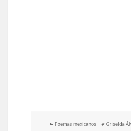
Categorías
Etiquetas
Poemas mexicanos
Griselda Á