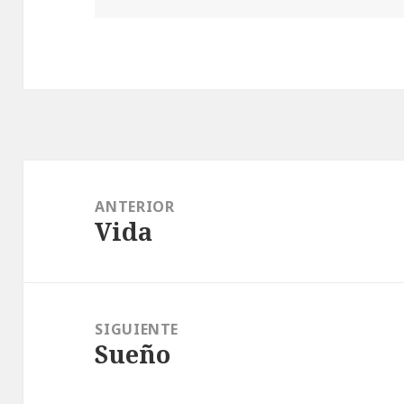
Navegación
de
ANTERIOR
Vida
entradas
Entrada
anterior:
SIGUIENTE
Sueño
Entrada
siguiente: