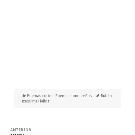
Categorías
Etiquetas
Poemas cortos
,
Poemas hondureños
Rubén
Izaguirre Fiallos
Navegación
ANTERIOR
de