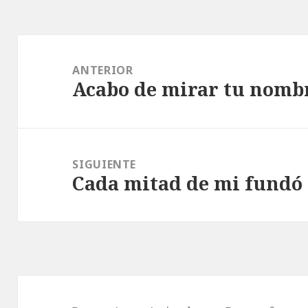
Navegación
de
ANTERIOR
Acabo de mirar tu nombr
entradas
Entrada
anterior:
SIGUIENTE
Cada mitad de mi fundó 
Entrada
siguiente: