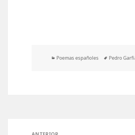
Categorías
Etiquetas
Poemas españoles
Pedro Garfi
Navegación
de
ANTERIOR