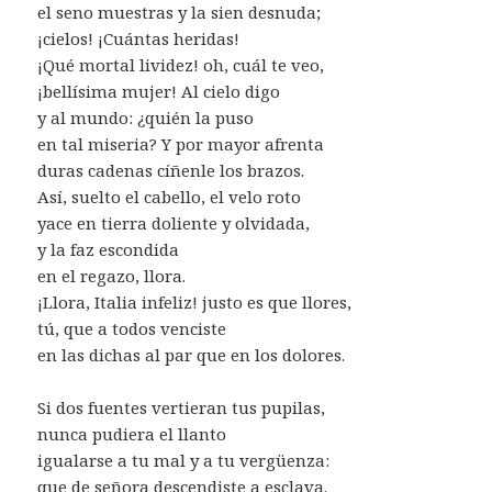
el seno muestras y la sien desnuda;
¡cielos! ¡Cuántas heridas!
¡Qué mortal lividez! oh, cuál te veo,
¡bellísima mujer! Al cielo digo
y al mundo: ¿quién la puso
en tal miseria? Y por mayor afrenta
duras cadenas cíñenle los brazos.
Así, suelto el cabello, el velo roto
yace en tierra doliente y olvidada,
y la faz escondida
en el regazo, llora.
¡Llora, Italia infeliz! justo es que llores,
tú, que a todos venciste
en las dichas al par que en los dolores.
Si dos fuentes vertieran tus pupilas,
nunca pudiera el llanto
igualarse a tu mal y a tu vergüenza:
que de señora descendiste a esclava.