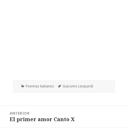
Categorías
Etiquetas
Poemas italianos
Giacomo Leopardi
Navegación
ANTERIOR
de
El primer amor Canto X
Entrada
entradas
anterior: