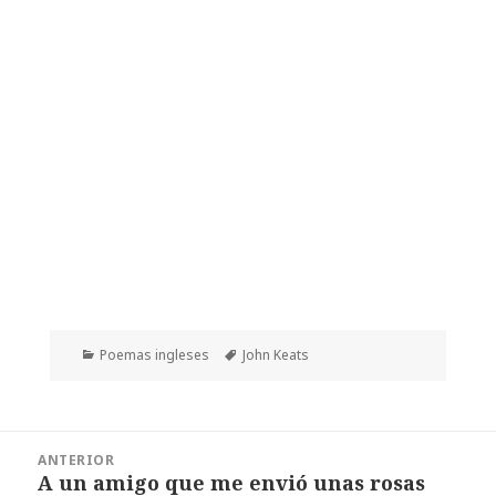
Categorías
Etiquetas
Poemas ingleses
John Keats
Navegación
ANTERIOR
de
A un amigo que me envió unas rosas
Entrada