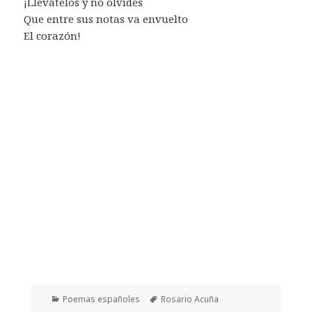
¡Llévatelos y no olvides
Que entre sus notas va envuelto
El corazón!
Categorías
Etiquetas
Poemas españoles
Rosario Acuña