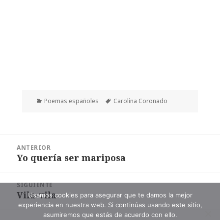
Categorías
Etiquetas
Poemas españoles
Carolina Coronado
Navegación
ANTERIOR
de
Yo quería ser mariposa
Entrada
entradas
anterior:
SIGUIENTE
Vila-vila
Entrada
Usamos cookies para asegurar que te damos la mejor
experiencia en nuestra web. Si continúas usando este sitio,
siguiente:
asumiremos que estás de acuerdo con ello.