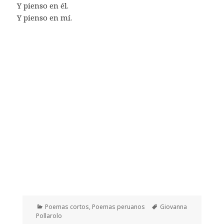
Y pienso en él.
Y pienso en mí.
Categorías
Etiquetas
Poemas cortos
,
Poemas peruanos
Giovanna
Pollarolo