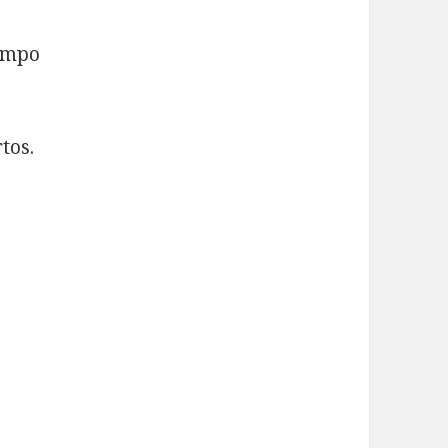
iempo
tos.