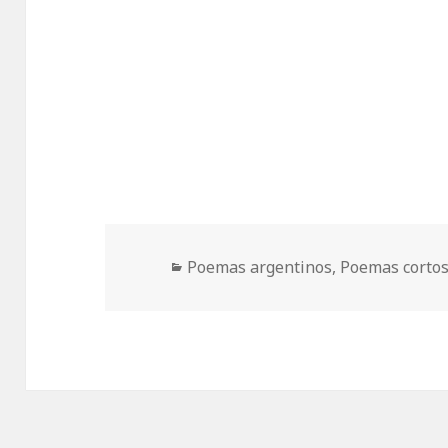
Categorías
Poemas argentinos
,
Poemas corto