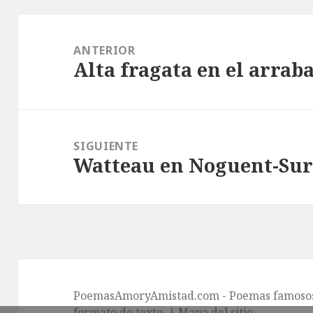
Navegación
de
ANTERIOR
Alta fragata en el arrab
entradas
Entrada
anterior:
SIGUIENTE
Watteau en Noguent-Su
Entrada
siguiente:
PoemasAmoryAmistad.com - Poemas famosos 
formato de texto. |
Mapa del sitio