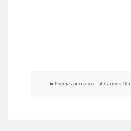
Categorías
Etiquetas
Poemas peruanos
Carmen Oll