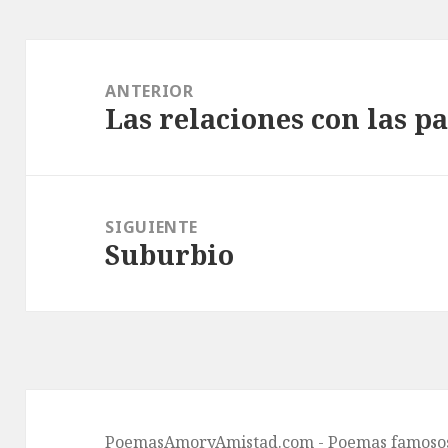
Navegación
de
ANTERIOR
Las relaciones con las p
entradas
Entrada
anterior:
SIGUIENTE
Suburbio
Entrada
siguiente:
PoemasAmoryAmistad.com - Poemas famosos 