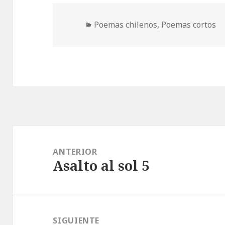
Categorías
Poemas chilenos
,
Poemas cortos
Navegación
de
ANTERIOR
Asalto al sol 5
entradas
Entrada
anterior:
SIGUIENTE