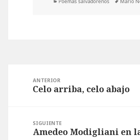
Categorías
Etiqueta
Poemas salvadoreños
Mario N
Navegación
de
ANTERIOR
Celo arriba, celo abajo
entradas
Entrada
anterior:
SIGUIENTE
Amedeo Modigliani en l
Entrada