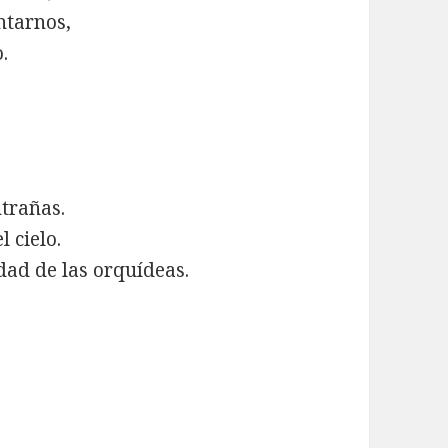
ntarnos,
.
trañas.
l cielo.
idad de las orquídeas.