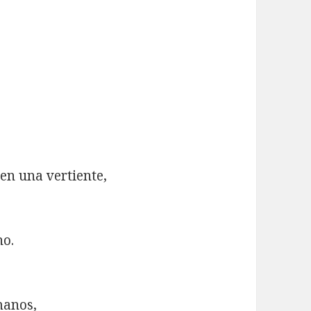
en una vertiente,
no.
manos,