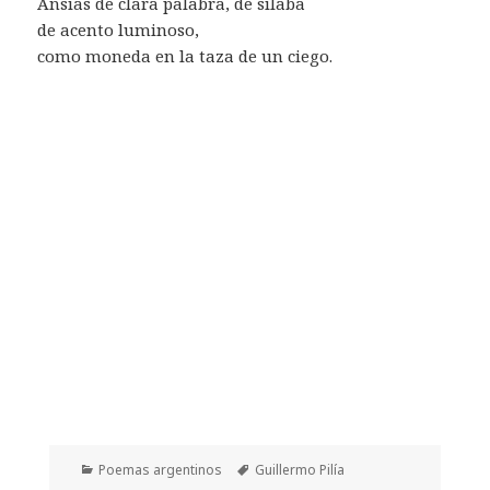
Ansias de clara palabra, de sílaba
de acento luminoso,
como moneda en la taza de un ciego.
Categorías
Etiquetas
Poemas argentinos
Guillermo Pilía