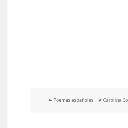
Categorías
Etiquetas
Poemas españoles
Carolina C