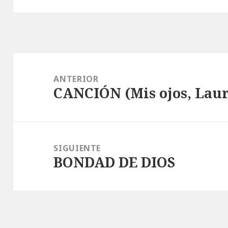
Navegación
de
ANTERIOR
CANCIÓN (Mis ojos, Laur
entradas
Entrada
anterior:
SIGUIENTE
BONDAD DE DIOS
Entrada
siguiente: