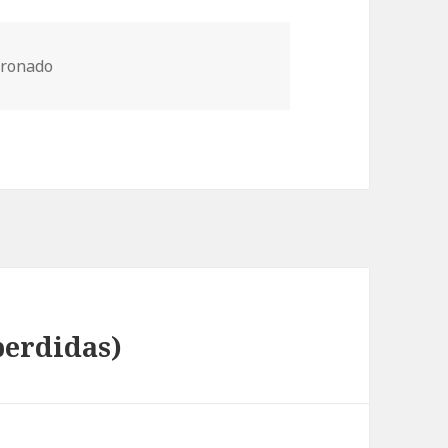
oronado
perdidas)