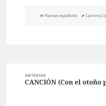
Categorías
Etiquetas
Poemas españoles
Carolina C
Navegación
de
ANTERIOR
CANCIÓN (Con el otoño 
entradas
Entrada
anterior: