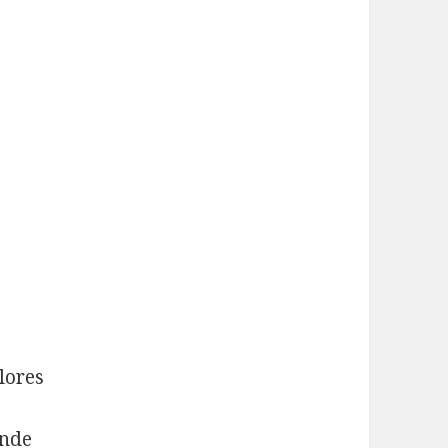
lores
ende