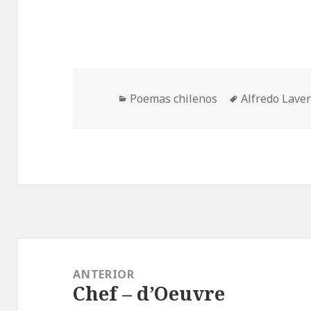
Categorías
Etiquetas
Poemas chilenos
Alfredo Lave
Navegación
de
ANTERIOR
Chef – d’Oeuvre
entradas
Entrada