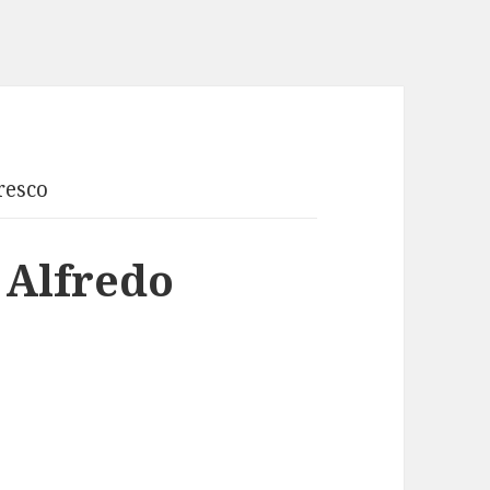
resco
 Alfredo