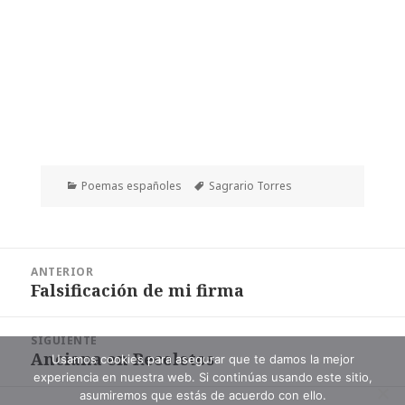
Categorías
Etiquetas
Poemas españoles
Sagrario Torres
Navegación
ANTERIOR
de
Falsificación de mi firma
Entrada
entradas
anterior:
SIGUIENTE
Anciana en Recoletos
Entrada
Usamos cookies para asegurar que te damos la mejor
experiencia en nuestra web. Si continúas usando este sitio,
siguiente:
asumiremos que estás de acuerdo con ello.